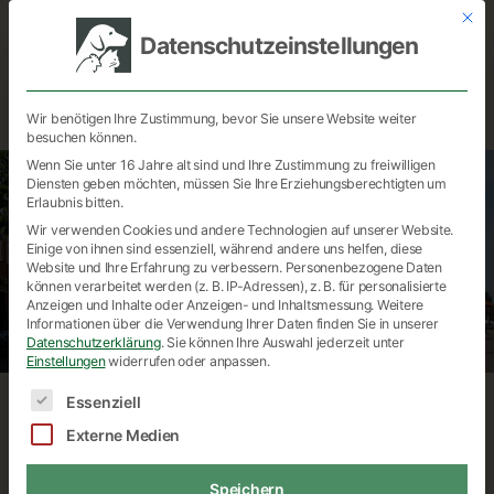
Mit di
Kleintierzentrum
KLEINTIERZENTRUM DAHLENBURG
Datenschutzeinstellungen
Dahlenburg
Startseite
Leistungen
Team
Kontakt
Galerie
Wir benötigen Ihre Zustimmung, bevor Sie unsere Website weiter
besuchen können.
Wenn Sie unter 16 Jahre alt sind und Ihre Zustimmung zu freiwilligen
Diensten geben möchten, müssen Sie Ihre Erziehungsberechtigten um
Erlaubnis bitten.
Wir verwenden Cookies und andere Technologien auf unserer Website.
Einige von ihnen sind essenziell, während andere uns helfen, diese
Website und Ihre Erfahrung zu verbessern.
Personenbezogene Daten
können verarbeitet werden (z. B. IP-Adressen), z. B. für personalisierte
Anzeigen und Inhalte oder Anzeigen- und Inhaltsmessung.
Weitere
Informationen über die Verwendung Ihrer Daten finden Sie in unserer
Datenschutzerklärung
.
Sie können Ihre Auswahl jederzeit unter
Einstellungen
widerrufen oder anpassen.
Es folgt eine Liste der Service-Gruppen, für die ein
Essenziell
Externe Medien
Speichern